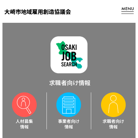
内
大崎市地域雇用創造協議会
容
を
ス
キ
ッ
プ
求職者向け情報
人材募集
事業者向け
求職者向け
情報
情報
情報