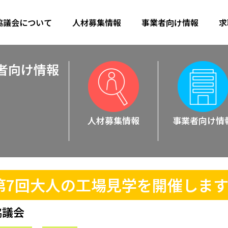
協議会について
人材募集情報
事業者向け情報
求
者向け情報
人材募集
情報
事業者向け
情
】第7回大人の工場見学を開催しま
協議会