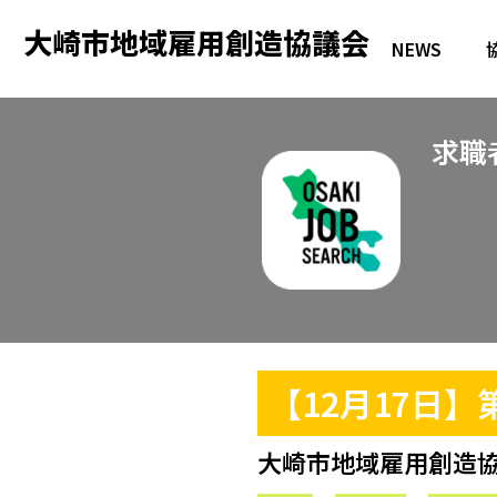
内
大崎市地域雇用創造協議会
容
NEWS
を
ス
キ
求職
ッ
プ
【12月17日
大崎市地域雇用創造