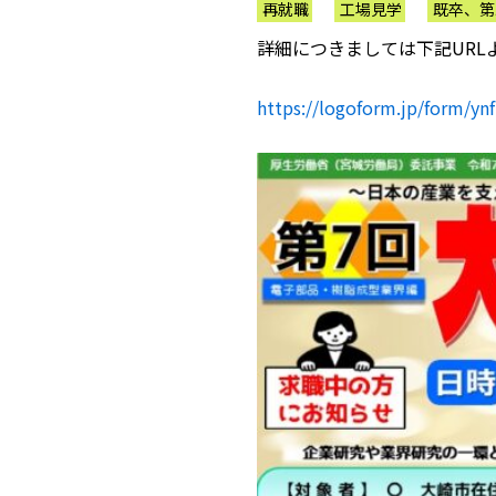
再就職
工場見学
既卒、第
詳細につきましては下記URL
https://logoform.jp/form/yn